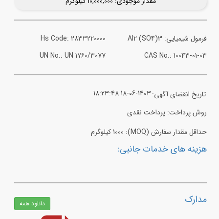
مقدار موجودی: 10,000,000 کیلوگرم
فرمول شیمیایی: Al2 (SO4)3
Hs Code: 2833220000
UN No.: UN 1760/3077
CAS No.: 10043-01-03
18:23:48 18-06-1403
تاریخ انقضای آگهی:
روش پرداخت: پرداخت نقدی
حداقل مقدار سفارش (MOQ): 1000 کیلوگرم
هزینه های خدمات جانبی:
مدارک
دانلود همه