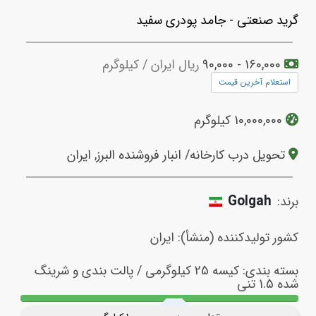
گرید صنعتی - جامد پودری سفید
د
ی
پولی
ل
160,000 - 90,000
ریال ایران / کیلوگرم
ور
ان
استعلام آخرین قیمت
ان
اره
شیمیکو
10,000,000 کیلوگرم
چرا
شیمیکو؟
تحویل درب کارخانه/ انبار فروشنده البرز, ایران
عضویت
ویژه
Golgah
برند:
سوالات
متداول
تماس
کشور تولیدکننده (منشأ): ایران
با
ما
بسته بندی: کیسه 25 کیلوگرمی / پالت بندی و شرینگ
رود
شده 1.5 تنی