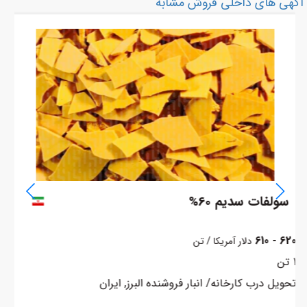
آگهی های داخلي فروش مشابه
سولفات سدیم 60%
م 17%
620 - 610
دلار آمریکا / تن
1 تن
تحویل درب کارخانه/ انبار فروشنده البرز, ایران