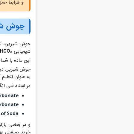
و شرایط حمل 
جوش شیر
جوش شیرین، که
شیمیایی
aHCO₃
این ماده با شماره S
جوش شیرین در آ
به عنوان تنظیم کننده pH و عامل خمیرکننده ا
در اسناد فنی انگ
rbonate
rbonate
 of Soda
و در بعضی بازار
خرید صنعتی بهتر است همیشه ن