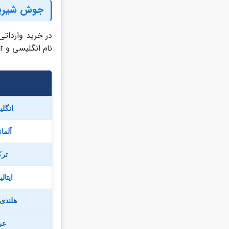
جوش شیرین ب
نام انگلیسی و CAS Number از همه مطمئن تر است.
انگلیسی 
آلمانی (h
ترکی (
ایتالیایی 
هلندی (erlands
عرب