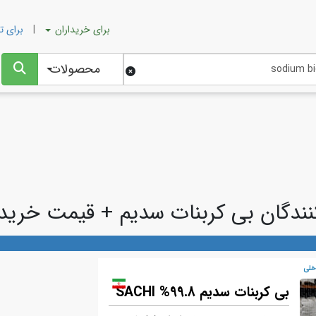
برای
خریداران
|
برای
ت
محصولات
نندگان بی کربنات سدیم + قیمت خری
خلي
بی کربنات سدیم 99.8% SACHI