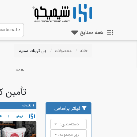
همه
صنایع
خانه
محصولات
بی کربنات سدیم
همه
تأمین ک
1 نتیجه
فیلتر براساس
فروش
|
دا
دسته‌بندی:
زیر مجموعه: