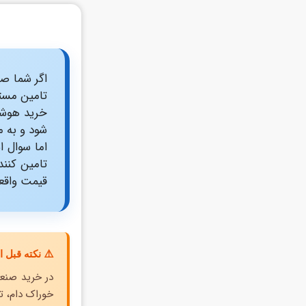
اگر شما صا
تامین مست
خرید هوشمن
شود و به م
اما سوال 
تامین کنن
قیمت واقعی
⚠️ نکته قبل 
در خرید صنعت