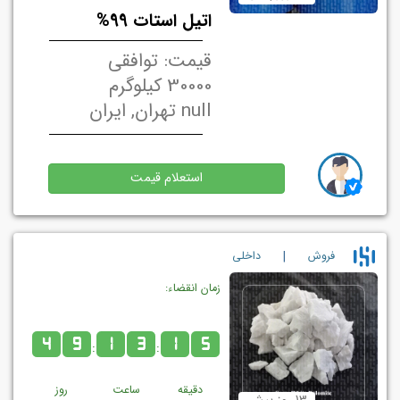
اتیل استات 99%
قیمت: توافقی
30000 کیلوگرم
null تهران, ایران
استعلام قیمت
|
فروش
داخلي
زمان انقضاء:
4
9
1
3
1
5
:
:
دقیقه
ساعت
روز