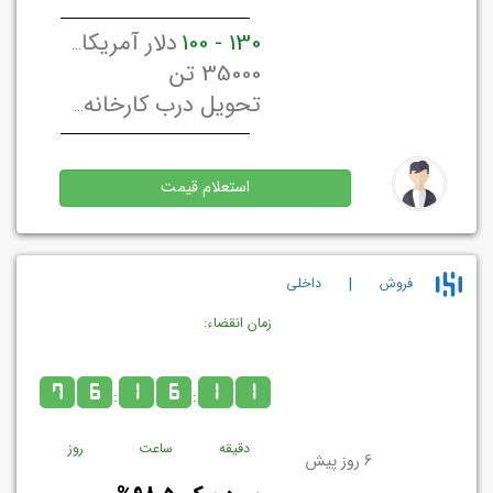
130 - 100
دلار آمریکا / تن
35000 تن
تحویل درب کارخانه/ انبار فروشنده تهران, ایران
استعلام قیمت
|
فروش
داخلي
زمان انقضاء:
7
6
1
6
1
1
:
:
دقیقه
ساعت
روز
6 روز پیش