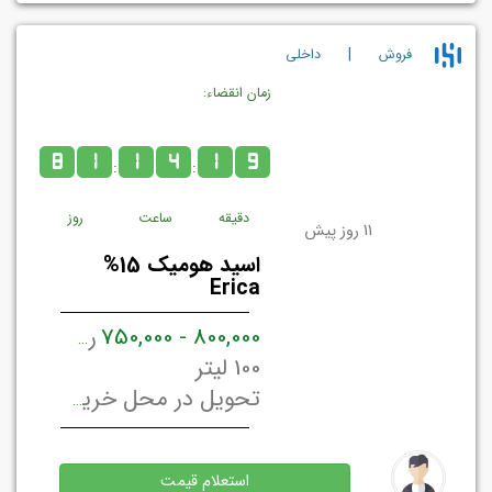
|
فروش
داخلي
زمان انقضاء:
8
1
1
4
1
9
:
:
دقیقه
ساعت
روز
11 روز پیش
اسید هومیک 15%
Erica
800,000 - 750,000
ریال ایران / لیتر
100 لیتر
تحویل در محل خریدار تهران, ایران
استعلام قیمت