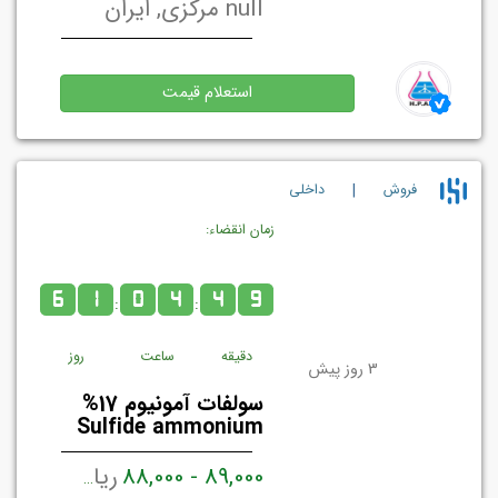
null مرکزی, ایران
استعلام قیمت
|
فروش
داخلي
زمان انقضاء:
6
1
0
4
4
9
:
:
دقیقه
ساعت
روز
3 روز پیش
سولفات آمونیوم 17%
Sulfide ammonium
89,000 - 88,000
ریال ایران / تن