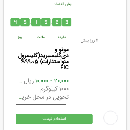
زمان انقضاء:
4
5
1
5
2
3
:
:
دقیقه
ساعت
روز
11 روز پیش
مونو و
دی‌گلیسیرید(گلیسرول
منو‌استئارات) 99.05%
FIC
20,000 - 10,000
ریال ایران / کیلوگرم
1000 کیلوگرم
تحویل در محل خریدار تهران, ایران
استعلام قیمت