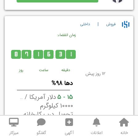
|
فروش
داخلي
زمان انقضاء:
8
7
1
6
3
1
:
:
دقیقه
ساعت
روز
12 روز پیش
دها 98%
15 - 5
دلار آمریکا / کیلوگرم
10000 کیلوگرم
تحویل درب کارخانه/ انبار فروشنده تهران, ایران
خانه
اعلانات
آگهی
گفتگو
میزکار
استعلام قیمت