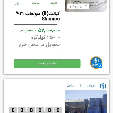
دقیقه
ساعت
روز
13 روز پیش
کبالت(II) سولفات 21%
Shimico
ریال 
52,000,000 - 49,500,000
25000 کیلوگرم
تحویل در محل خریدار تهران, ایران
استعلام قیمت
|
فروش
داخلي
0
0
0
0
0
0
:
: