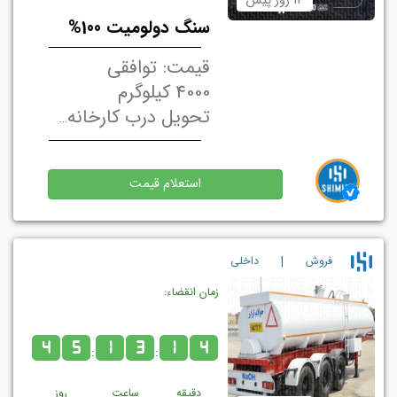
13 روز پیش
سنگ دولومیت 100%
قیمت: توافقی
4000 کیلوگرم
تحویل درب کارخانه/ انبار فروشنده تهران, ایران
استعلام قیمت
|
فروش
داخلي
زمان انقضاء:
4
5
1
3
1
4
:
:
دقیقه
ساعت
روز