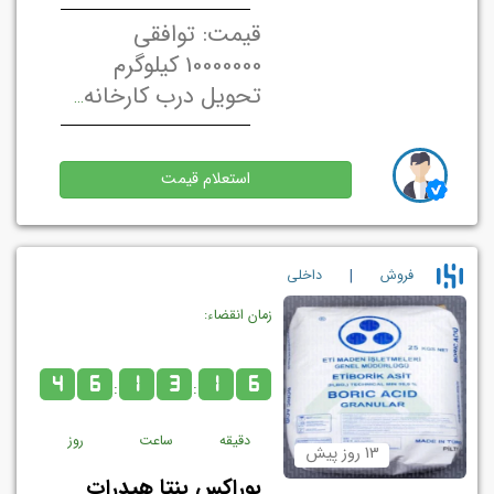
قیمت: توافقی
10000000 کیلوگرم
تحویل درب کارخانه/ انبار فروشنده تهران, ایران
استعلام قیمت
|
فروش
داخلي
زمان انقضاء:
4
6
1
3
1
6
:
:
دقیقه
ساعت
روز
13 روز پیش
بوراکس پنتا هیدرات