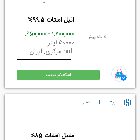
:
:
اتیل استات 99.5%
ریال ایرا
1,700,000 - 1,650,000
5 ماه پیش
50000 لیتر
null مرکزی, ایران
استعلام قیمت
|
فروش
داخلي
:
:
متیل استات 85%