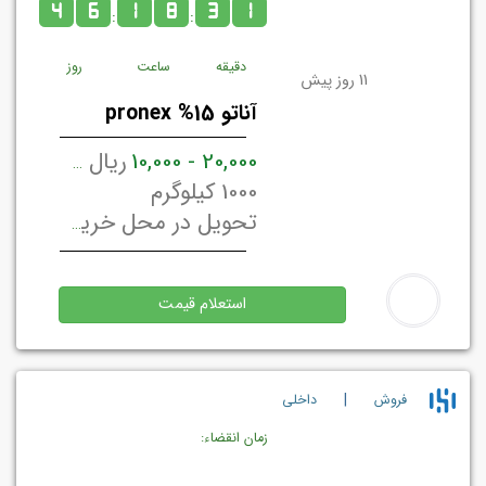
4
6
1
8
3
1
:
:
دقیقه
ساعت
روز
11 روز پیش
آناتو 15% pronex
20,000 - 10,000
ریال ایران / کیلوگرم
1000 کیلوگرم
تحویل در محل خریدار تهران, ایران
استعلام قیمت
|
فروش
داخلي
زمان انقضاء: