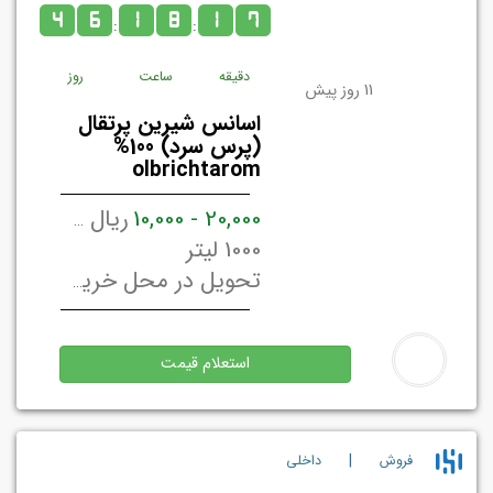
4
6
1
8
1
7
:
:
دقیقه
ساعت
روز
11 روز پیش
اسانس شیرین پرتقال
(پرس سرد) 100%
olbrichtarom
20,000 - 10,000
ریال ایران / لیتر
1000 لیتر
تحویل در محل خریدار تهران, ایران
استعلام قیمت
|
فروش
داخلي