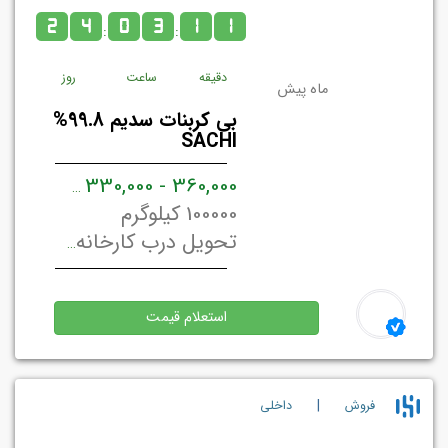
2
4
0
3
1
1
:
:
دقیقه
ساعت
روز
ماه پیش
بی کربنات سدیم 99.8%
SACHI
360,000 - 330,000
ریال ایران 
100000 کیلوگرم
تحویل درب کارخانه/ انبار فروشنده تهران, ایران
استعلام قیمت
|
فروش
داخلي