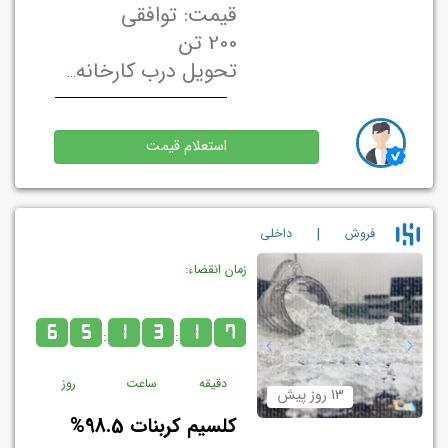
قیمت: توافقی
200 تن
تحویل درب کارخانه/ انبار فروشنده تهران, ایران
استعلام قیمت
|
فروش
داخلي
زمان انقضاء:
6
5
1
3
1
7
:
:
دقیقه
ساعت
روز
13 روز پیش
کلسیم کربنات 98.5%