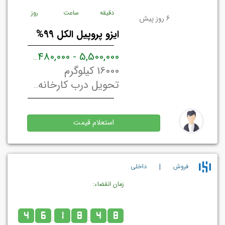
دقیقه
ساعت
روز
6 روز پیش
ایزو پروپیل الکل 99%
ریال ای
5,500,000 - 5,480,000
16000 کیلوگرم
تحویل درب کارخانه/ انبار فروشنده تهران, ایران
استعلام قیمت
|
فروش
داخلي
زمان انقضاء:
4
6
1
8
4
8
:
: