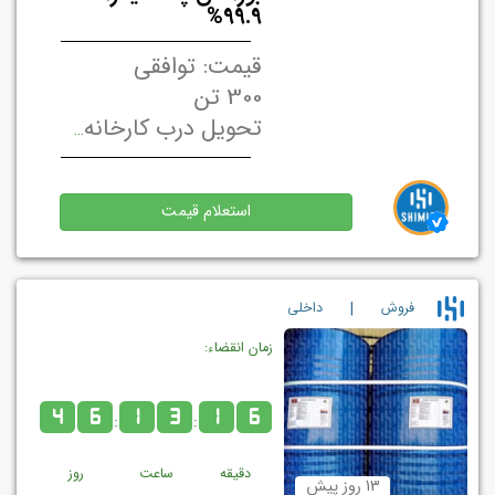
99.9%
قیمت: توافقی
300 تن
تحویل درب کارخانه/ انبار فروشنده تهران, ایران
استعلام قیمت
|
فروش
داخلي
زمان انقضاء:
4
6
1
3
1
6
:
:
دقیقه
ساعت
روز
13 روز پیش