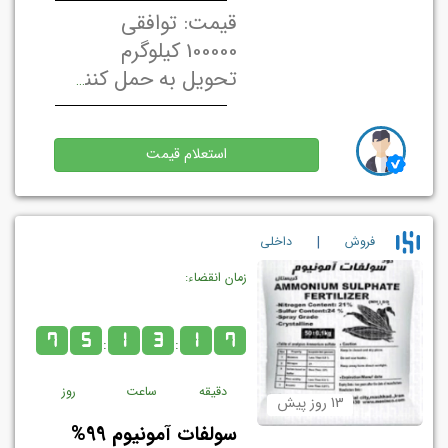
قیمت: توافقی
100000 کیلوگرم
تحویل به حمل کننده در تهران, ایران
استعلام قیمت
|
فروش
داخلي
زمان انقضاء:
7
5
1
3
1
7
:
:
دقیقه
ساعت
روز
13 روز پیش
سولفات آمونیوم 99%