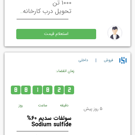
1000 تن
تحویل درب کارخانه/ انبار فروشنده تهران, ایران
استعلام قیمت
|
فروش
داخلي
زمان انقضاء:
8
8
1
8
2
2
:
:
دقیقه
ساعت
روز
5 روز پیش
سولفات سدیم 60%
Sodium sulfide