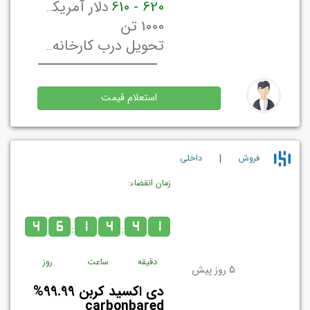
620 - 610
دلار آمریکا / تن
1000 تن
تحویل درب کارخانه/ انبار فروشنده البرز, ایران
استعلام قیمت
|
فروش
داخلي
زمان انقضاء:
4
6
1
4
4
1
:
:
دقیقه
ساعت
روز
5 روز پیش
دی اکسید کربن 99.99%
carbonbared