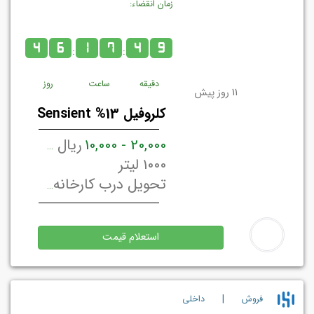
زمان انقضاء:
4
6
1
7
4
9
:
:
دقیقه
ساعت
روز
11 روز پیش
کلروفیل 13% Sensient
20,000 - 10,000
ریال ایران / لیتر
1000 لیتر
تحویل درب کارخانه/ انبار فروشنده
استعلام قیمت
|
فروش
داخلي