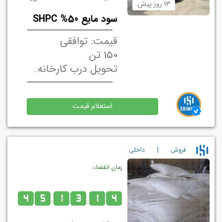
13 روز پیش
سود مایع 50% SHPC
قیمت: توافقی
150 تن
تحویل درب کارخانه/ انبار فروشنده تهران, ایران
استعلام قیمت
|
فروش
داخلي
زمان انقضاء:
4
5
1
3
1
4
:
: