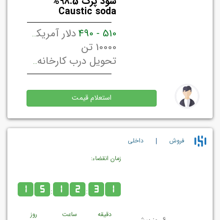
سود پرک 98.5%
Caustic soda
510 - 490
دلار آمریکا / تن
10000 تن
تحویل درب کارخانه/ انبار فروشنده تهران, ایران
استعلام قیمت
|
فروش
داخلي
زمان انقضاء:
1
5
1
2
3
1
:
:
دقیقه
ساعت
روز